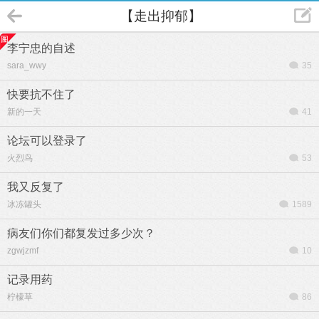
【走出抑郁】
李宁忠的自述
sara_wwy
35
快要抗不住了
新的一天
41
论坛可以登录了
火烈鸟
53
我又反复了
冰冻罐头
1589
病友们你们都复发过多少次？
zgwjzmf
10
记录用药
柠檬草
86