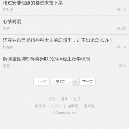
吃过安非他酮的都进来投下票
发财猫
13
心情树洞
漓澈
20
沉浸在自己是精神科大夫的幻想里，走不出来怎么办？
柠檬草
14
解读重性抑郁障碍(MDD)的神经生物学机制
觉照
0
上一页
第1页
下一页
首页
|
登录
|
注册
标准版
|
触屏版
|
电脑版
|
客户端
© Comsenz Inc.