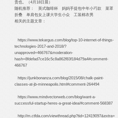
贵也。（4月18日晨）
随机推荐：
英式咖啡杯
妈妈手提包中年小巧款
菜罩
折叠
单肩包女上课大学生小众
工装棉衣男
相关的主题文章：
https://www.tekargus.com/blog/top-10-internet-of-things-
technologies-2017-and-2018/?
unapproved=466767&moderation-
hash=8fdefad7ce16c5c8a862f83f184d79a4#comment-
466767
https://junkbonanza.com/blog/2015/08/chalk-paint-
classes-at-jb-minneapolis.html#comment-264494
https://www.mindvectorweb.com/blog/want-a-
successful-startup-heres-a-great-idea/#comment-568387
http://m.ctfda.com/viewthread.php?tid=12419097&extra=