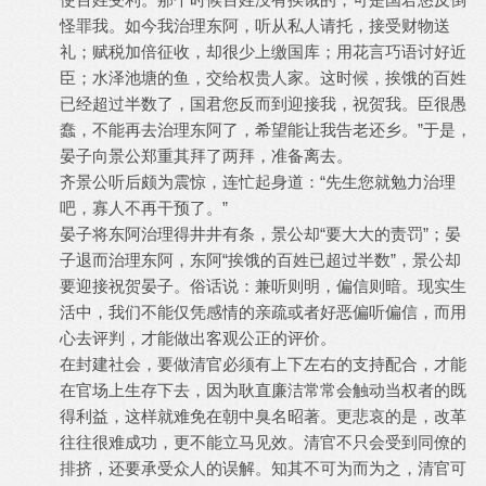
怪罪我。如今我治理东阿，听从私人请托，接受财物送
礼；赋税加倍征收，却很少上缴国库；用花言巧语讨好近
臣；水泽池塘的鱼，交给权贵人家。这时候，挨饿的百姓
已经超过半数了，国君您反而到迎接我，祝贺我。臣很愚
蠢，不能再去治理东阿了，希望能让我告老还乡。”于是，
晏子向景公郑重其拜了两拜，准备离去。
齐景公听后颇为震惊，连忙起身道：“先生您就勉力治理
吧，寡人不再干预了。”
晏子将东阿治理得井井有条，景公却“要大大的责罚”；晏
子退而治理东阿，东阿“挨饿的百姓已超过半数”，景公却
要迎接祝贺晏子。俗话说：兼听则明，偏信则暗。现实生
活中，我们不能仅凭感情的亲疏或者好恶偏听偏信，而用
心去评判，才能做出客观公正的评价。
在封建社会，要做清官必须有上下左右的支持配合，才能
在官场上生存下去，因为耿直廉洁常常会触动当权者的既
得利益，这样就难免在朝中臭名昭著。更悲哀的是，改革
往往很难成功，更不能立马见效。清官不只会受到同僚的
排挤，还要承受众人的误解。知其不可为而为之，清官可