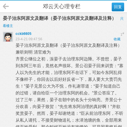
邓云天心理专栏
回复
晏子治东阿原文及翻译（晏子治东阿原文及翻译及注释）
只
看楼主
cckb9805
#
1
23-4-21 09:47:56
收藏
晏子治东阿原文及翻译（晏子治东阿原文及翻译及注释）
兼听则明 清官难为
齐景公继位之初，浱晏子去治理东阿边陲。不曾想，晏子
到东阿三年后，竟然名声很坏。景公召晏子回来训责：“寡
人以为先生的才能，治理东阿不在话下，可如今东阿乱得
不像样子，你回去以后好好反省一下，寡人要大大责罚先
生！”晏子见景公大为不悦，作礼谢罪道：“晏子知道自己
的过错，请自给臣一个治理东阿的机会。”景公答应了。
过了三年，果然，晏子在朝中的名头十分响亮。齐景公十
分欢喜，向晏子致贺：“先生将东阿治理的真好啊！”并欲
奖赏晏子。然而，晏子却谢绝道：“臣从前治理东阿，不听
从私人请托，不接受财物送礼；水泽池塘的鱼，全部用来
使百姓受利。那个时候百姓没有挨饿的，可是国君悠反倒