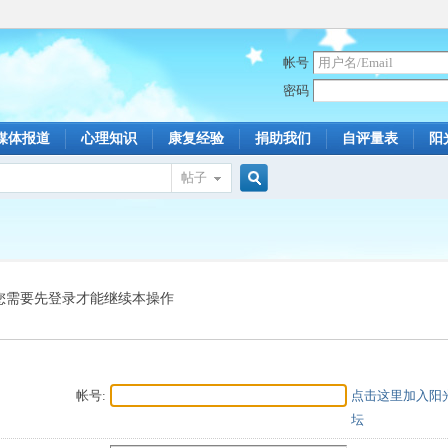
帐号
密码
媒体报道
心理知识
康复经验
捐助我们
自评量表
阳
帖子
搜
索
您需要先登录才能继续本操作
帐号:
点击这里加入阳
坛